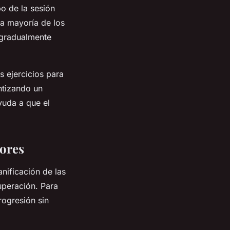
po de la sesión
La mayoría de los
 gradualmente
 ejercicios para
ntizando un
yuda a que el
dores
nificación de las
uperación. Para
rogresión sin