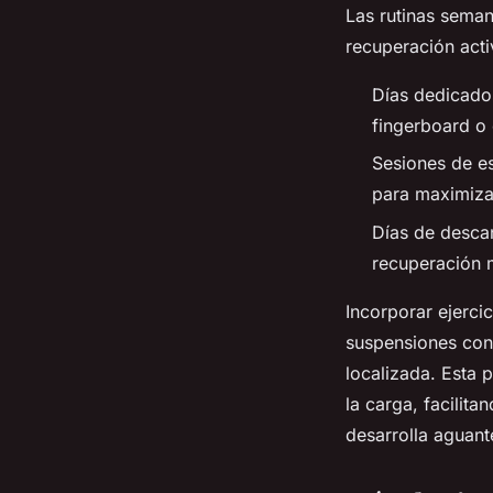
Las rutinas seman
recuperación acti
Días dedicados
fingerboard o
Sesiones de es
para maximizar
Días de descan
recuperación 
Incorporar ejerc
suspensiones con 
localizada. Esta 
la carga, facilit
desarrolla aguant