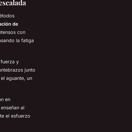
escalada
métodos
ación de
intensos con
asando la fatiga
fuerza y
antebrazos junto
 el aguante, un
an en
 enseñan al
te el esfuerzo