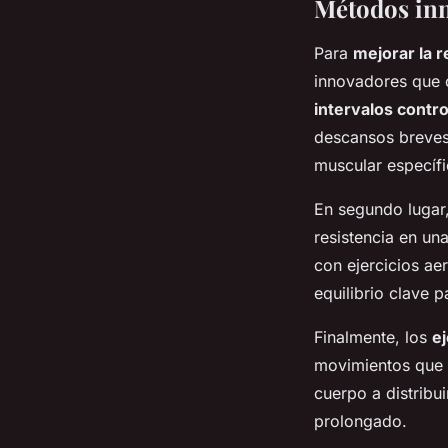
Métodos inn
Para
mejorar la r
innovadores que o
intervalos contr
descansos breves 
muscular específi
En segundo lugar
resistencia en un
con ejercicios ae
equilibrio clave 
Finalmente, los
ej
movimientos que i
cuerpo a distribu
prolongado.