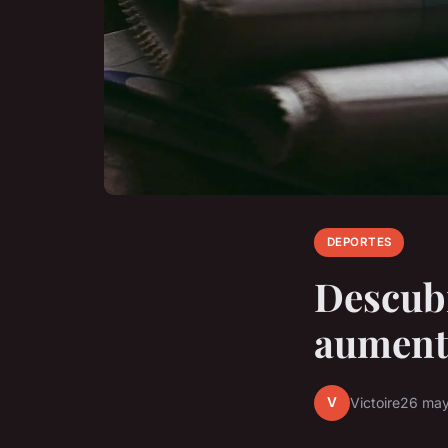
DEPORTES
Descubr
aumenta
V
Victoire
26 ma