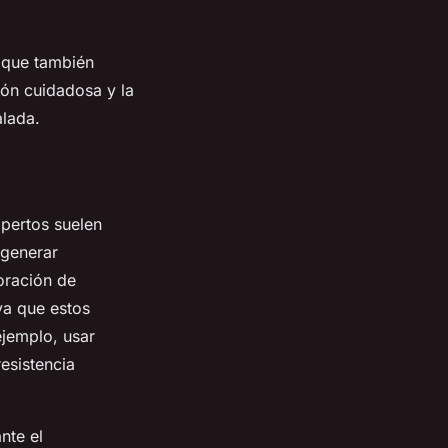
 que también
ión cuidadosa y la
alada.
xpertos suelen
 generar
oración de
ya que estos
ejemplo, usar
esistencia
nte el