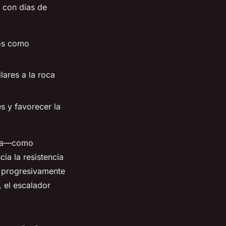
 con días de
cos como
ares a la roca
s y favorecer la
lada—como
ia la resistencia
ta progresivamente
í, el escalador