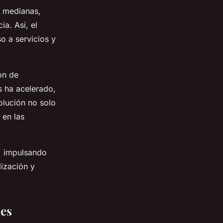
s medianas,
a. Así, el
o a servicios y
ón de
s ha acelerado,
volución no solo
 en las
, impulsando
lización y
les