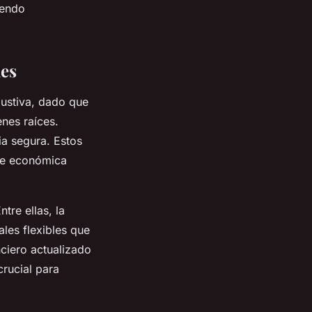
iendo
les
ustiva, dado que
nes raíces.
ia segura. Estos
bre económica
tre ellas, la
ales flexibles que
nciero actualizado
crucial para