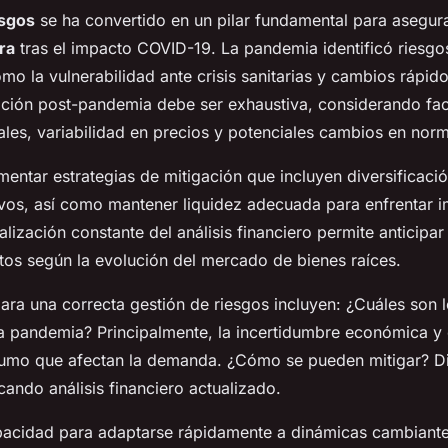
esgos
se ha convertido en un pilar fundamental para asegur
ra
tras el impacto COVID-19. La pandemia identificó riesgo
o la vulnerabilidad ante crisis sanitarias y cambios rápid
uación post-pandemia debe ser exhaustiva, considerando fa
es, variabilidad en precios y potenciales cambios en norm
mentar estrategias de mitigación que incluyen diversificaci
ivos, así como mantener liquidez adecuada para enfrentar i
alización constante del análisis financiero permite anticipar
tos según la evolución del mercado de bienes raíces.
ara una correcta gestión de riesgos incluyen: ¿Cuáles son l
la pandemia? Principalmente, la incertidumbre económica y
umo que afectan la demanda. ¿Cómo se pueden mitigar? Di
cando análisis financiero actualizado.
apacidad para adaptarse rápidamente a dinámicas cambiante