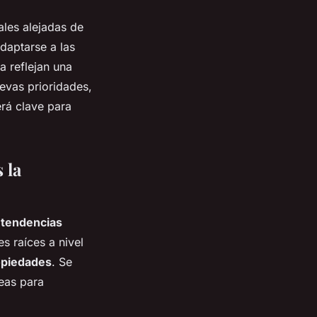
ales alejadas de
daptarse a las
 reflejan una
evas prioridades,
erá clave para
 la
s
tendencias
s raíces a nivel
opiedades
. Se
eas para