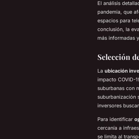
El análisis detall
pandemia, que afe
espacios para tel
conclusión, la ev
más informadas y 
Selección de
La
ubicación inve
impacto COVID-19.
suburbanas con me
suburbanización 
inversores busca
Para identificar
o
cercanía a infrae
se limita al trans