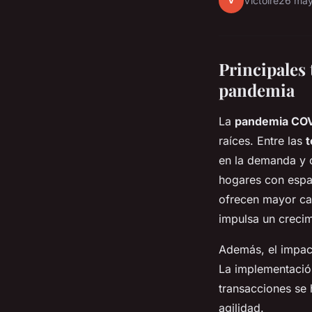
V
Victoire
26 ma
Principales 
pandemia
La
pandemia COV
raíces. Entre las
t
en la demanda y 
hogares con espa
ofrecen mayor cal
impulsa un crecim
Además, el impact
La implementación
transacciones se 
agilidad.