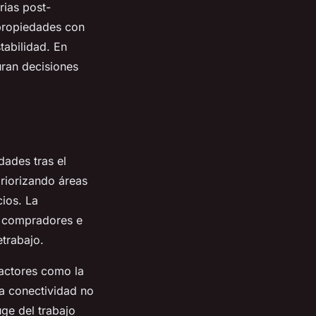
rias post-
 propiedades con
tabilidad. En
uran decisiones
dades tras el
riorizando áreas
ios. La
s compradores e
trabajo.
factores como la
La conectividad no
uge del trabajo