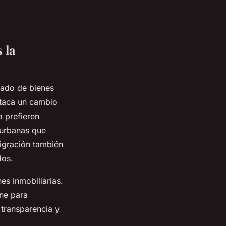
 la
cado de bienes
taca un cambio
 prefieren
burbanas que
igración también
dos.
es inmobiliarias.
ine para
 transparencia y