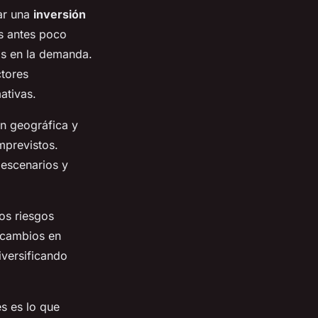
ar una
inversión
s antes poco
os en la demanda.
ctores
ativas.
ón geográfica y
mprevistos.
 escenarios y
os riesgos
 cambios en
versificando
s es lo que