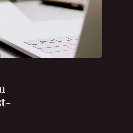
n
st-